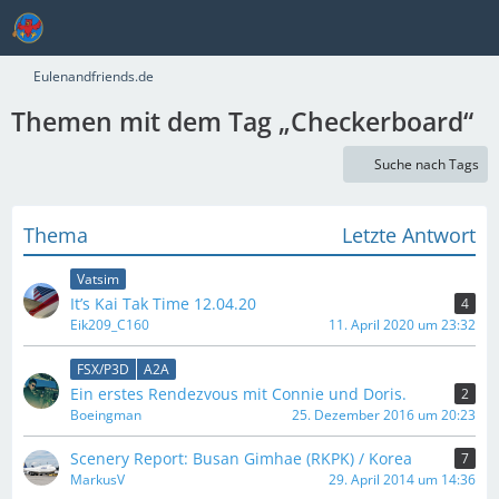
Eulenandfriends.de
Themen mit dem Tag „Checkerboard“
Suche nach Tags
Thema
Letzte Antwort
Vatsim
It’s Kai Tak Time 12.04.20
4
Eik209_C160
11. April 2020 um 23:32
FSX/P3D
A2A
Ein erstes Rendezvous mit Connie und Doris.
2
Boeingman
25. Dezember 2016 um 20:23
Scenery Report: Busan Gimhae (RKPK) / Korea
7
MarkusV
29. April 2014 um 14:36