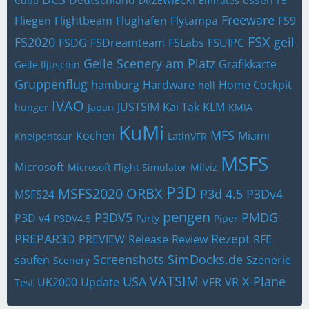
Cuba
DRZEWIECKI
Emirates
F5
Freeware
Fliegen
Flightbeam
Flughafen
Flytampa
FS9
FSX
FS2020
geil
FSDG
FSDreamteam
FSLabs
FSUIPC
Geile Scenery am Platz
Grafikkarte
Geile Iljuschin
Gruppenflug
hamburg
Hardware
Home Cockpit
hell
IVAO
JUSTSIM
Kai Tak
KLM
hunger
Japan
KMIA
KuMi
MFS
Kochen
Miami
Kneipentour
LatinVFR
MSFS
Microsoft
Microsoft Flight Simulator
Milviz
P3D
MSFS2020
ORBX
P3d 4.5
P3Dv4
MSFS24
pengen
P3DV5
PMDG
P3D v4
P3DV4.5
Party
Piper
PREPAR3D
Rezept
PREVIEW
Release
Review
RFE
Screenshots
SimDocks.de
saufen
Szenerie
Scenery
VATSIM
USA
X-Plane
UK2000
Update
VFR
VR
Test