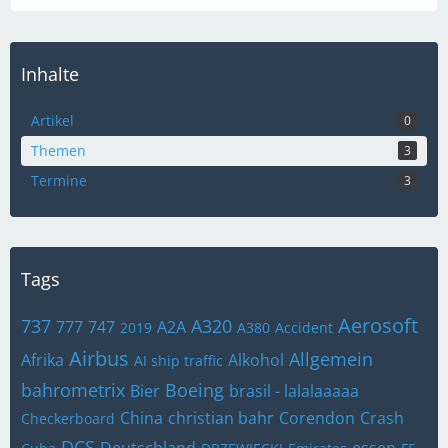
Inhalte
Artikel
0
Themen
3
Termine
3
Tags
Aerosoft
737
A320
777
747
A2A
2019
A380
Accident
Airbus
Allgemein
Afrika
Alkohol
AI ship traffic
bahrometrix
Boeing
Bier
brasil - lalalaaaaa
China
christian bahr
Corendon
Crash
Checkerboard
DCS
Deutschland
essen