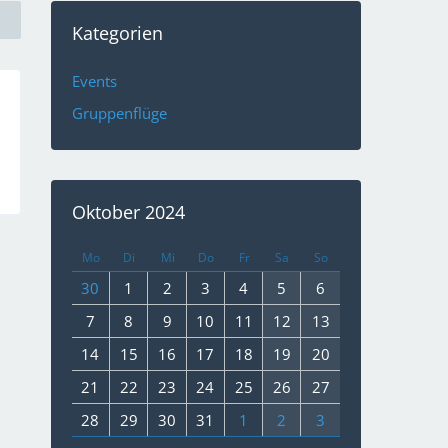
Kategorien
Events
Gruppenflüge
Oktober 2024
Mo
Di
Mi
Do
Fr
Sa
So
30
1
2
3
4
5
6
7
8
9
10
11
12
13
14
15
16
17
18
19
20
21
22
23
24
25
26
27
28
29
30
31
1
2
3