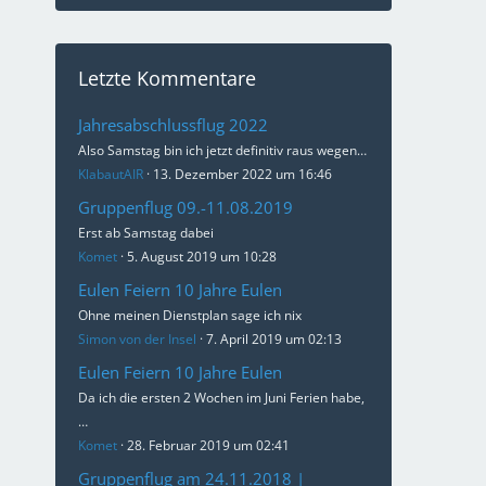
Letzte Kommentare
Jahresabschlussflug 2022
Also Samstag bin ich jetzt definitiv raus wegen…
KlabautAIR
13. Dezember 2022 um 16:46
Gruppenflug 09.-11.08.2019
Erst ab Samstag dabei
Komet
5. August 2019 um 10:28
Eulen Feiern 10 Jahre Eulen
Ohne meinen Dienstplan sage ich nix
Simon von der Insel
7. April 2019 um 02:13
Eulen Feiern 10 Jahre Eulen
Da ich die ersten 2 Wochen im Juni Ferien habe,
…
Komet
28. Februar 2019 um 02:41
Gruppenflug am 24.11.2018 |