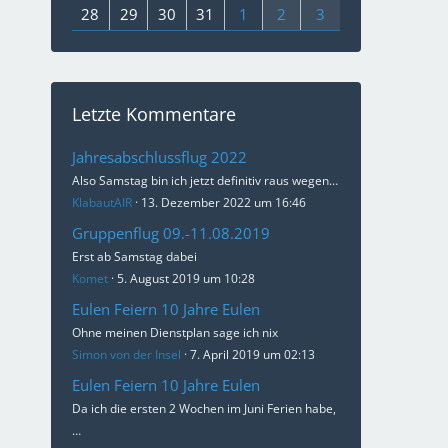
28
29
30
31
1
2
3
Letzte Kommentare
Jahresabschlussflug 2022
Also Samstag bin ich jetzt definitiv raus wegen…
KlabautAIR
13. Dezember 2022 um 16:46
Gruppenflug 09.-11.08.2019
Erst ab Samstag dabei
Komet
5. August 2019 um 10:28
Eulen Feiern 10 Jahre Eulen
Ohne meinen Dienstplan sage ich nix
Simon von der Insel
7. April 2019 um 02:13
Eulen Feiern 10 Jahre Eulen
Da ich die ersten 2 Wochen im Juni Ferien habe,
…