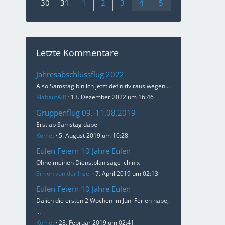
30
31
1
2
3
4
5
Letzte Kommentare
Jahresabschlussflug 2022
Also Samstag bin ich jetzt definitiv raus wegen…
KlabautAIR
13. Dezember 2022 um 16:46
Gruppenflug 09.-11.08.2019
Erst ab Samstag dabei
Komet
5. August 2019 um 10:28
Eulen Feiern 10 Jahre Eulen
Ohne meinen Dienstplan sage ich nix
Simon von der Insel
7. April 2019 um 02:13
Eulen Feiern 10 Jahre Eulen
Da ich die ersten 2 Wochen im Juni Ferien habe,
…
Komet
28. Februar 2019 um 02:41