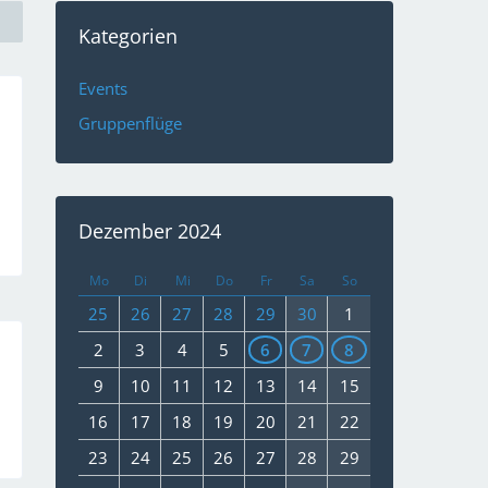
Kategorien
Events
Gruppenflüge
Dezember 2024
Mo
Di
Mi
Do
Fr
Sa
So
25
26
27
28
29
30
1
2
3
4
5
6
7
8
9
10
11
12
13
14
15
16
17
18
19
20
21
22
23
24
25
26
27
28
29