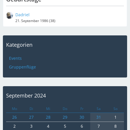
Dadriel
21. September 1986 (38)
Kategorien
Events
Gruppenflüge
September 2024
Mo
Di
Mi
Do
Fr
Sa
So
26
27
28
29
30
31
1
2
3
4
5
6
7
8