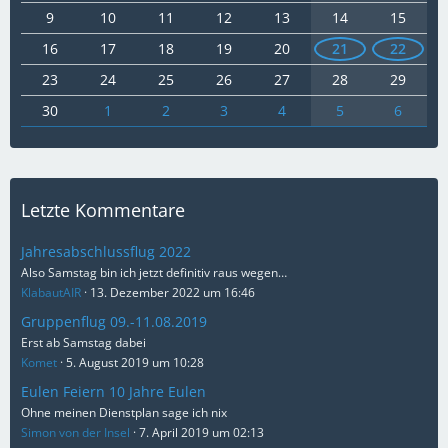
9
10
11
12
13
14
15
16
17
18
19
20
21
22
23
24
25
26
27
28
29
30
1
2
3
4
5
6
Letzte Kommentare
Jahresabschlussflug 2022
Also Samstag bin ich jetzt definitiv raus wegen…
KlabautAIR
13. Dezember 2022 um 16:46
Gruppenflug 09.-11.08.2019
Erst ab Samstag dabei
Komet
5. August 2019 um 10:28
Eulen Feiern 10 Jahre Eulen
Ohne meinen Dienstplan sage ich nix
Simon von der Insel
7. April 2019 um 02:13