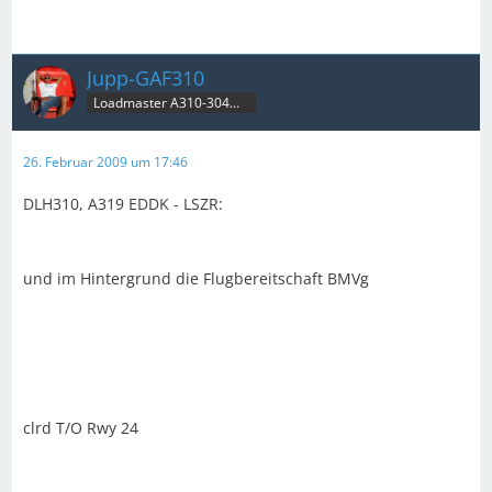
Jupp-GAF310
Loadmaster A310-304MRT & B707C
26. Februar 2009 um 17:46
DLH310, A319 EDDK - LSZR:
und im Hintergrund die Flugbereitschaft BMVg
clrd T/O Rwy 24