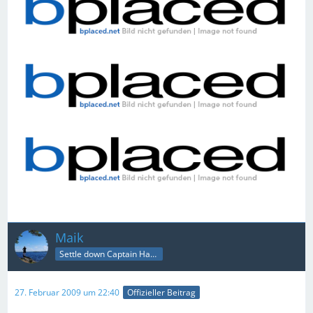
Maik
Settle down Captain Happy
27. Februar 2009 um 22:40
Offizieller Beitrag