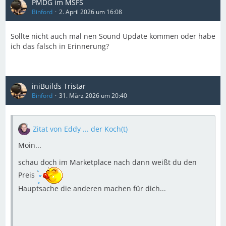
PMDG im MSFS
Binford
2. April 2026 um 16:08
Sollte nicht auch mal nen Sound Update kommen oder habe
ich das falsch in Erinnerung?
iniBuilds Tristar
Binford
31. März 2026 um 20:40
Zitat von Eddy ... der Koch(t)
Moin...
schau doch im Marketplace nach dann weißt du den
Preis
Hauptsache die anderen machen für dich...