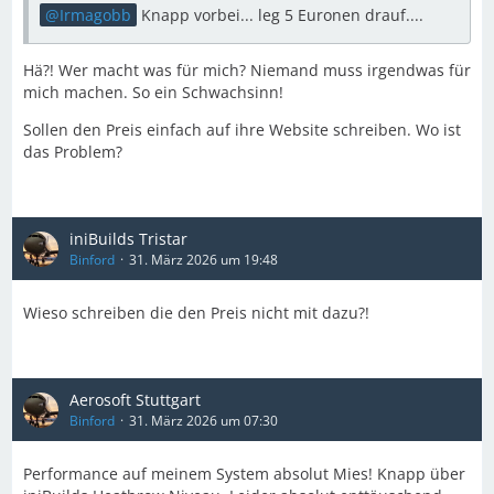
Irmagobb
Knapp vorbei... leg 5 Euronen drauf....
Hä?! Wer macht was für mich? Niemand muss irgendwas für
mich machen. So ein Schwachsinn!
Sollen den Preis einfach auf ihre Website schreiben. Wo ist
das Problem?
iniBuilds Tristar
Binford
31. März 2026 um 19:48
Wieso schreiben die den Preis nicht mit dazu?!
Aerosoft Stuttgart
Binford
31. März 2026 um 07:30
Performance auf meinem System absolut Mies! Knapp über