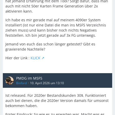
hat jemand Erfahrung mit dem Tool? Sorgt dafür, dass man
auch mit nicht 50er Karten Frame Generation über 2x
aktivieren kann.
Ich habe es mir gerade mal auf meinem 4090er System
installiert (ist nur eine Datei die man ins MSFS Verzeichnis
ziehen muss) und kann bisher noch nichts Negatives
feststellen. Ich bin jetzt gerade auf 3x FG unterwegs.
Jemand von euch das schon länger getestet? Gibt es
gravierende Nachteile?
Hier der Link :
KLICK
PMDG im MSFS
Binford
10. April 2026 um 13:10
Ist released. Für 2020er Bestandskunden 30$. Funktioniert
auch bei denen, die die 2020er Version damals für umsonst
bekommen haben.
Erster Eindruck: So wie es zu erwarten war. Macht was es