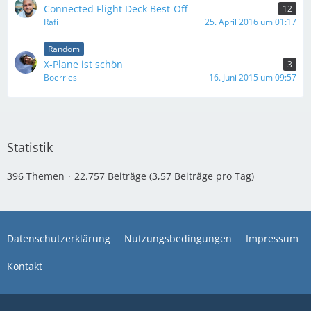
Connected Flight Deck Best-Off
12
Rafi
25. April 2016 um 01:17
Random
X-Plane ist schön
3
Boerries
16. Juni 2015 um 09:57
Statistik
396 Themen
22.757 Beiträge (3,57 Beiträge pro Tag)
Datenschutzerklärung
Nutzungsbedingungen
Impressum
Kontakt