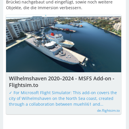
Brücke) nachgebaut und eingefügt, sowie noch weitere
Objekte, die die Immersion verbessern.
Wilhelmshaven 2020–2024 - MSFS Add-on -
Flightsim.to
✓ For Microsoft Flight Simulator: This add-on covers the
city of Wilhelmshaven on the North Sea coast, created
through a collaboration between muehli61 and…
de.flightsim.to