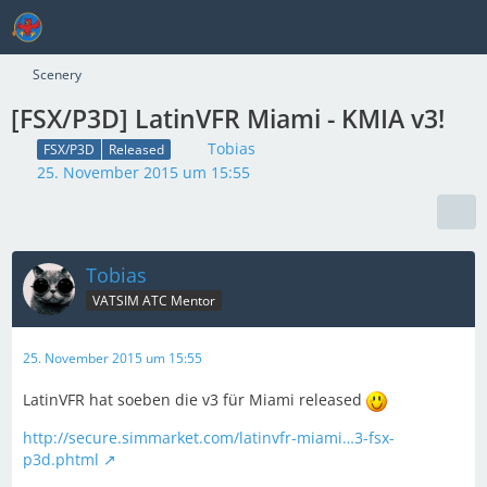
Scenery
[FSX/P3D] LatinVFR Miami - KMIA v3!
Tobias
FSX/P3D
Released
25. November 2015 um 15:55
Tobias
VATSIM ATC Mentor
25. November 2015 um 15:55
LatinVFR hat soeben die v3 für Miami released
http://secure.simmarket.com/latinvfr-miami…3-fsx-
p3d.phtml