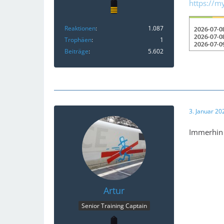
https://m
Reaktionen
1.087
Trophäen
1
Beiträge
5.602
3. Januar 2
Immerhin 
Artur
Senior Training Captain