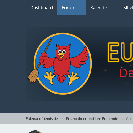
Dashboard
Forum
Kalender
Mitg
Eulenandfriends.de
Eisenbahner und Ihre Freu(n)de
Aus