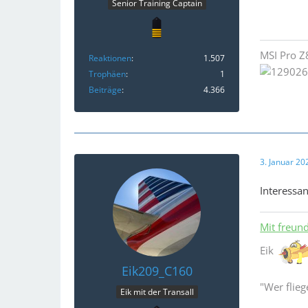
Senior Training Captain
MSI Pro Z
Reaktionen
1.507
Trophäen
1
Beiträge
4.366
3. Januar 2
Interessa
Mit freun
Eik
Eik209_C160
"Wer flie
Eik mit der Transall