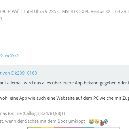
890-P Wifi | Intel Ultra 9 285k |MSI RTX 5090 Ventus 3X | 64G
022 um 09:49
at von Eik209_C160
sant allemal, wird das alles über euere App bekanntgegeben oder 
owohl eine App wie auch eine Webseite auf dem PC welche mit Zug
as (online (Callsign)824/8TJ/8JT)
st, wenn der Sachse mit dem Boot umkippt