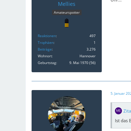
Mellies
Amateurspotter
Reaktionen
497
Trophäen
1
Beiträge
3.276
Wohnort
Hannover
Geburtstag
9. Mai 1970 (56)
5. Januar 2
Zit
Ist das 