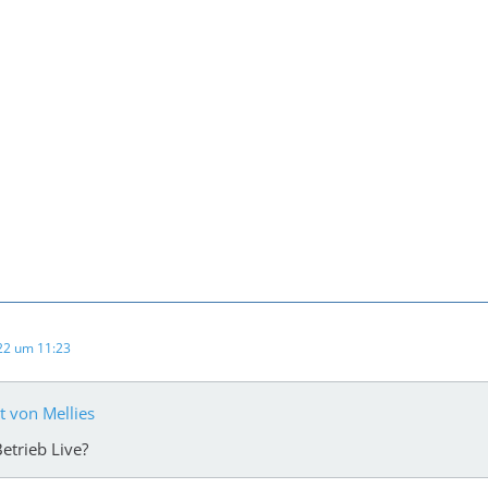
022 um 11:23
at von Mellies
Betrieb Live?