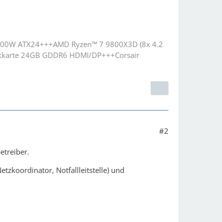
1000W ATX24+++AMD Ryzen™ 7 9800X3D (8x 4.2
kkarte 24GB GDDR6 HDMI/DP+++Corsair
#2
etreiber.
zkoordinator, Notfallleitstelle) und