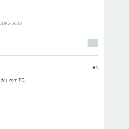
B DDR5-5600
#3
t das vom PC.