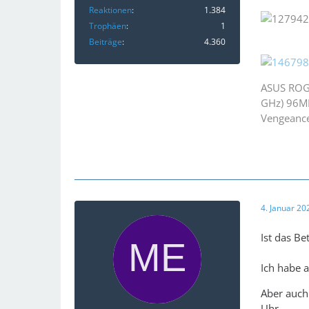
Reaktionen
1.384
Trophäen
1
Beiträge
4.360
ASUS ROG
GHz) 96M
Vengeanc
4. Januar 2
Ist das Be
Ich habe a
Aber auch 
Uhr...