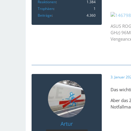
Reaktionen
1.384
Trophäen
1
Beiträge
4.360
ASUS ROG
GHz) 96M
Vengeanc
3. Januar 2
Das wichti
Aber das 
Notfallma
Artur