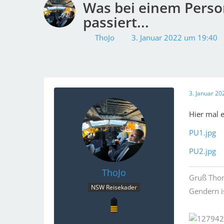
Was bei einem Person
passiert...
ThoJo
3. Januar 2022 um 19:40
3. Januar 2
Hier mal e
PU1.jpg
PU2.jpg
ThoJo
Gruß Thom
NSW Reisekader
Gendern i