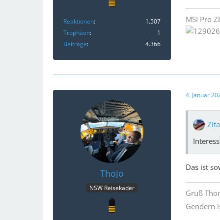
MSI Pro Z
Reaktionen
1.507
Trophäen
1
Beiträge
4.366
4. Januar 2
Zit
Interes
Das ist s
ThoJo
NSW Reisekader
Gruß Thom
Gendern i