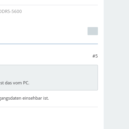
B DDR5-5600
#5
ist das vom PC.
angsdaten einsehbar ist.