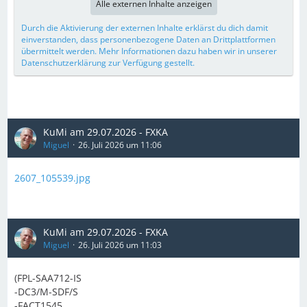
Alle externen Inhalte anzeigen
Durch die Aktivierung der externen Inhalte erklärst du dich damit
einverstanden, dass personenbezogene Daten an Drittplattformen
übermittelt werden. Mehr Informationen dazu haben wir in unserer
Datenschutzerklärung zur Verfügung gestellt.
KuMi am 29.07.2026 - FXKA
Miguel
26. Juli 2026 um 11:06
2607_105539.jpg
KuMi am 29.07.2026 - FXKA
Miguel
26. Juli 2026 um 11:03
(FPL-SAA712-IS
-DC3/M-SDF/S
-FACT1545