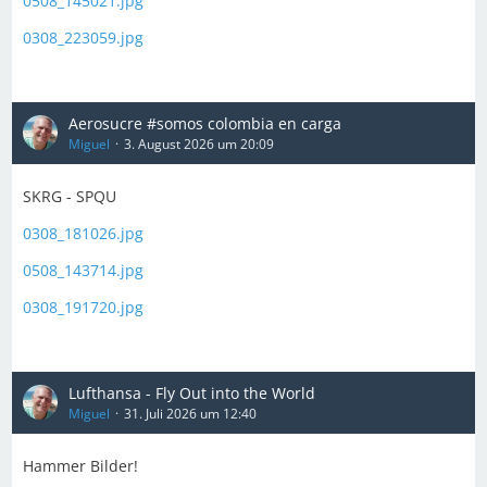
0508_145021.jpg
0308_223059.jpg
Aerosucre #somos colombia en carga
Miguel
3. August 2026 um 20:09
SKRG - SPQU
0308_181026.jpg
0508_143714.jpg
0308_191720.jpg
Lufthansa - Fly Out into the World
Miguel
31. Juli 2026 um 12:40
Hammer Bilder!