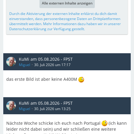
Alle externen Inhalte anzeigen
Durch die Aktivierung der externen Inhalte erklärst du dich damit
einverstanden, dass personenbezogene Daten an Drittplattformen
übermittelt werden. Mehr Informationen dazu haben wir in unserer
Datenschutzerklärung zur Verfügung gestellt.
KuMi am 05.08.2026 - FPST
Miguel
30. Juli 2026 um 17:17
das erste Bild ist aber keine A400M
KuMi am 05.08.2026 - FPST
Miguel
30. Juli 2026 um 13:25
Nächste Woche schicke ich euch nach Portugal
(ich kann
leider nicht dabei sein) und wir schließen eine weitere