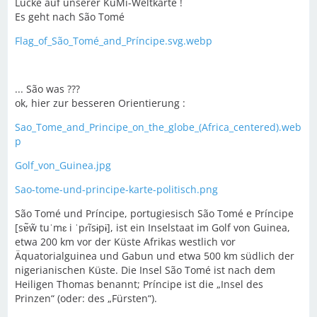
Lücke auf unserer KuMi-Weltkarte !
Es geht nach São Tomé
Flag_of_São_Tomé_and_Príncipe.svg.webp
... São was ???
ok, hier zur besseren Orientierung :
Sao_Tome_and_Principe_on_the_globe_(Africa_centered).web
p
Golf_von_Guinea.jpg
Sao-tome-und-principe-karte-politisch.png
São Tomé und Príncipe, portugiesisch São Tomé e Príncipe
[sɐ̃w̃ tuˈmɛ i ˈpɾĩsɨpɨ], ist ein Inselstaat im Golf von Guinea,
etwa 200 km vor der Küste Afrikas westlich vor
Äquatorialguinea und Gabun und etwa 500 km südlich der
nigerianischen Küste. Die Insel São Tomé ist nach dem
Heiligen Thomas benannt; Príncipe ist die „Insel des
Prinzen“ (oder: des „Fürsten“).