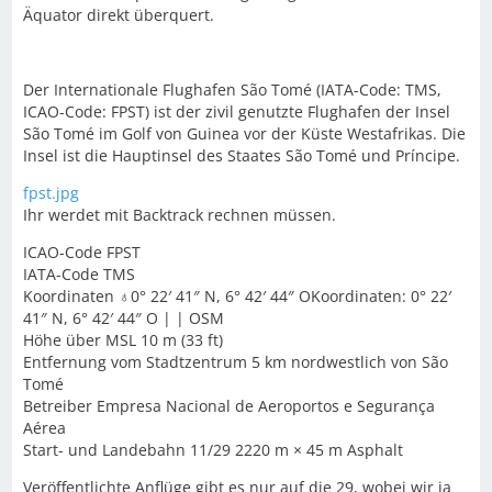
Äquator direkt überquert.
Der Internationale Flughafen São Tomé (IATA-Code: TMS,
ICAO-Code: FPST) ist der zivil genutzte Flughafen der Insel
São Tomé im Golf von Guinea vor der Küste Westafrikas. Die
Insel ist die Hauptinsel des Staates São Tomé und Príncipe.
fpst.jpg
Ihr werdet mit Backtrack rechnen müssen.
ICAO-Code FPST
IATA-Code TMS
Koordinaten ♁0° 22′ 41″ N, 6° 42′ 44″ OKoordinaten: 0° 22′
41″ N, 6° 42′ 44″ O | | OSM
Höhe über MSL 10 m (33 ft)
Entfernung vom Stadtzentrum 5 km nordwestlich von São
Tomé
Betreiber Empresa Nacional de Aeroportos e Segurança
Aérea
Start- und Landebahn 11/29 2220 m × 45 m Asphalt
Veröffentlichte Anflüge gibt es nur auf die 29, wobei wir ja