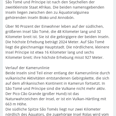
São Tomé und Príncipe ist nach den Seychellen der
zweitkleinste Staat Afrikas. Die beiden namensgebenden
Inseln liegen zwischen den zu Äquatorialguinea
gehörenden Inseln Bioko und Annobón.
Über 90 Prozent der Einwohner leben auf der südlichen,
größeren Insel São Tomé, die 48 Kilometer lang und 32
Kilometer breit ist. Sie ist die gebirgigere der beiden Inseln.
Die höchste Erhebung beträgt 2024 Meter. Auf São Tomé
liegt die gleichnamige Hauptstadt. Die nördlichere, kleinere
Insel Príncipe ist etwa 16 Kilometer lang und sechs
Kilometer breit; ihre höchste Erhebung misst 927 Meter.
Verlauf der Kamerunlinie
Beide Inseln sind Teil einer entlang der Kamerunlinie durch
vulkanische Aktivitäten entstandenen Gebirgskette, die sich
auf dem afrikanischen Kontinent in Kamerun fortsetzt. In
São Tomé und Príncipe sind die Vulkane nicht mehr aktiv.
Der Pico Cão Grande (großer Hund) ist das
Naturwahrzeichen der Insel, er ist ein Vulkan-Härtling mit
663 m Höhe.
Die südliche Spitze São Tomés liegt nur zwei Kilometer
nördlich des Äquators, die zugehörige Insel Rolas wird vom