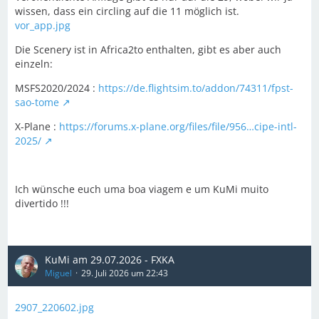
wissen, dass ein circling auf die 11 möglich ist.
vor_app.jpg
Die Scenery ist in Africa2to enthalten, gibt es aber auch
einzeln:
MSFS2020/2024 :
https://de.flightsim.to/addon/74311/fpst-
sao-tome
X-Plane :
https://forums.x-plane.org/files/file/956…cipe-intl-
2025/
Ich wünsche euch uma boa viagem e um KuMi muito
divertido !!!
KuMi am 29.07.2026 - FXKA
Miguel
29. Juli 2026 um 22:43
2907_220602.jpg