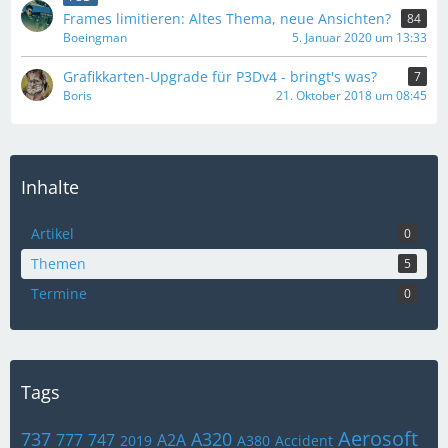
Frames limitieren: Altes Thema, neue Ansichten?
84
Boeingman
5. Januar 2020 um 13:33
Grafikkarten-Upgrade für P3Dv4 - bringt's was?
7
Boris
21. Oktober 2018 um 08:45
Inhalte
Artikel
0
Themen
5
Termine
0
Tags
Aerosoft
737
A320
777
747
A2A
2019
A380
Accident