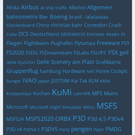
Airbus
Allgemein
Afrika
Alkohol
AI ship traffic
bahrometrix
Boeing
Bier
brasil - lalalaaaaa
China
christian bahr
Corendon
Crash
Checkerboard
DCS
Deutschland
essen
Cuba
DRZEWIECKI
Emirates
F5
Freeware
Fliegen
Flightbeam
Flughafen
Flytampa
FS9
FSX
FS2020
geil
FSDG
FSDreamteam
FSLabs
FSUIPC
Geile Scenery am Platz
Grafikkarte
Geile Iljuschin
Gruppenflug
hamburg
Hardware
Home Cockpit
hell
IVAO
JUSTSIM
Kai Tak
KLM
hunger
Japan
KMIA
KuMi
MFS
Kochen
Miami
Kneipentour
LatinVFR
MSFS
Microsoft
Microsoft Flight Simulator
Milviz
P3D
MSFS2020
ORBX
P3d 4.5
P3Dv4
MSFS24
pengen
P3DV5
PMDG
P3D v4
P3DV4.5
Party
Piper