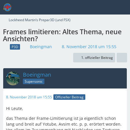
Lockheed Martin’s Prepar3D (und FSX)
Frames limitieren: Altes Thema, neue
Ansichten?
Boeingman
8. November 2018 um 15:55
P3D
1. offizieller Beitrag
Boeingman
Supersonic
8. November 2018 um 15:55
Offizieller Beitrag
Hi Leute,
das Thema der Frame-Limitierung ist ja eigentlich schon
lang und breit auf Yotube, Avsim etc. p. p. erörtert worden.
Vor allem im Zusammenhang mit Nachladen von Texturen