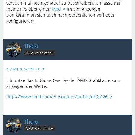
versuch mal noch genauer zu beschreiben. Ich lasse mir
meine FPS über einen
Mod
im Sim anzeigen.
Den kann man sich auch nach persönlichen Vorlieben
konfigurieren.
ThoJo
NSW Reisekader
6. April 2024 um 10:19
Ich nutze das In Game Overlay der AMD Grafikkarte zum
anzeigen der Werte.
https://www.amd.com/en/support/kb/faq/dh2-026
ThoJo
NSW Reisekader