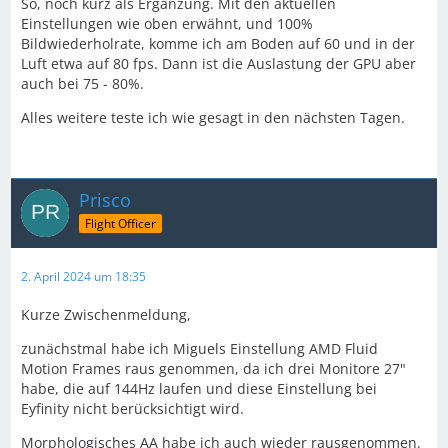
So, noch kurz als Ergänzung. Mit den aktuellen
Moin Jörg,
Einstellungen wie oben erwähnt, und 100%
da ich auch grade vor 3 Wochen von Intel/Nvidia auf
Bildwiederholrate, komme ich am Boden auf 60 und in der
komplett AMD (7800X3D/7900 XTX/32 GB Skill)
Luft etwa auf 80 fps. Dann ist die Auslastung der GPU aber
umgestiegen bin, freue ich mich, dass du den
auch bei 75 - 80%.
Thread aufgemacht hast!
Alles weitere teste ich wie gesagt in den nächsten Tagen.
Die Adrenalin Software hat ja irre
Einstellmöglichkeiten und ich kämpfe mich auch mit
div. Versuchen durch.
Prisco
Mein FPS liegen übrigens, wie bei dir, zwischen 35-
Flight Officer
45, je nach Szenerie.
Auch von mmeiner Seite ein Dankeschön für die
2. April 2024 um 18:35
Tipps!
Kurze Zwischenmeldung,
Die ersten Flüge auf dem neuen System, habe ich mit
zunächstmal habe ich Miguels Einstellung AMD Fluid
den Einstellungen von Thomas (aus der Adrenalin
Motion Frames raus genommen, da ich drei Monitore 27"
Software) und meinem persönlichen Gefühl bei den
habe, die auf 144Hz laufen und diese Einstellung bei
MSFS eigenen durchgeführt.
Eyfinity nicht berücksichtigt wird.
Hierbei habe ich erstmal fast alles nur auf "hoch"
Morphologisches AA habe ich auch wieder rausgenommen.
eingestellt und VSYNC an und die max.