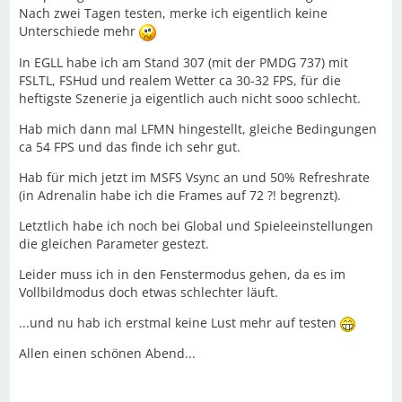
Nach zwei Tagen testen, merke ich eigentlich keine
Bildwiederholrate meines 60Hz Monitor auf 50%
Unterschiede mehr
gestellt.
In EGLL habe ich am Stand 307 (mit der PMDG 737) mit
So komme ich im Moment bei so ziemlich allen
FSLTL, FSHud und realem Wetter ca 30-32 FPS, für die
Szenerien auf stabile 30fps und die Grafikkarte ist im
heftigste Szenerie ja eigentlich auch nicht sooo schlecht.
Schnitt zu 45% ausgelastet. Der Prozessor hat eine
Auslastung von 20%.
Hab mich dann mal LFMN hingestellt, gleiche Bedingungen
ca 54 FPS und das finde ich sehr gut.
In den nächsten Tagen, werde ich mit den aktuellen
Einstellungen noch FSLTL dazu holen und gucken, wie
Hab für mich jetzt im MSFS Vsync an und 50% Refreshrate
es sich dann entwickelt. Im Anschluss, versuche ich mal
(in Adrenalin habe ich die Frames auf 72 ?! begrenzt).
mit den Einstellungen von Miguel und der genannten
Seite, herauszufinden wie die Unterschiede sind.
Letztlich habe ich noch bei Global und Spieleeinstellungen
die gleichen Parameter gestezt.
Leider muss ich in den Fenstermodus gehen, da es im
Vollbildmodus doch etwas schlechter läuft.
...und nu hab ich erstmal keine Lust mehr auf testen
Allen einen schönen Abend...