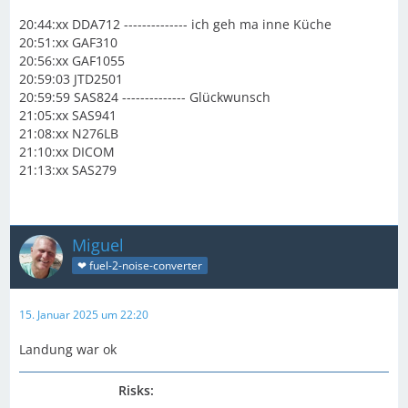
20:44:xx DDA712 -------------- ich geh ma inne Küche
20:51:xx GAF310
20:56:xx GAF1055
20:59:03 JTD2501
20:59:59 SAS824 -------------- Glückwunsch
21:05:xx SAS941
21:08:xx N276LB
21:10:xx DICOM
21:13:xx SAS279
Miguel
❤ fuel-2-noise-converter
15. Januar 2025 um 22:20
Landung war ok
Risks: