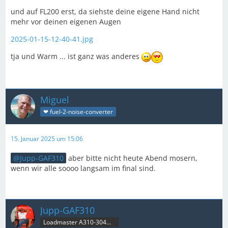
und auf FL200 erst, da siehste deine eigene Hand nicht
mehr vor deinen eigenen Augen
2025-01-15-12-40-41.jpg
tja und Warm ... ist ganz was anderes
Miguel
❤ fuel-2-noise-converter
15. Januar 2025 um 15:06
Jupp-GAF310
aber bitte nicht heute Abend mosern,
wenn wir alle soooo langsam im final sind.
Jupp-GAF310
Loadmaster A310-304MRT & B707C