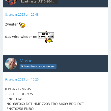
Loadmaster A310-304MRT & B707C
8. Januar 2025 um 22:48
Zweiter
das wird wieder ne
Miguel
❤ fuel-2-noise-converter
9. Januar 2025 um 10:20
(FPL-N712MZ-IS
-S22T/L-SDGRY/S
-ENHF1745
-N0168F060 DCT HMF Z203 TRO M609 BDO DCT
-ENST0258 ENBO