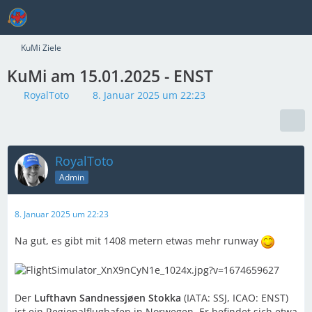
KuMi Ziele
KuMi am 15.01.2025 - ENST
RoyalToto
8. Januar 2025 um 22:23
RoyalToto
Admin
8. Januar 2025 um 22:23
Na gut, es gibt mit 1408 metern etwas mehr runway
Der
Lufthavn Sandnessjøen Stokka
(IATA: SSJ, ICAO: ENST)
ist ein Regionalflughafen in Norwegen. Er befindet sich etwa