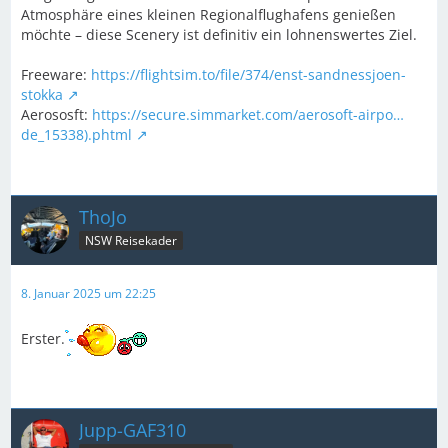
Atmosphäre eines kleinen Regionalflughafens genießen
möchte – diese Scenery ist definitiv ein lohnenswertes Ziel.
Freeware:
https://flightsim.to/file/374/enst-sandnessjoen-
stokka
Aerososft:
https://secure.simmarket.com/aerosoft-airpo…
de_15338).phtml
ThoJo
NSW Reisekader
8. Januar 2025 um 22:25
Erster.
Jupp-GAF310