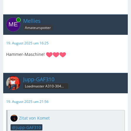
Online
Mellies
Amateurspotter
19. August 2025 um 16:25
Hammer-Maschine!
Jupp-GAF310
Loadmaster A310-304MRT & B707C
19. August 2025 um 21:56
Zitat von Komet
Jupp-GAF310