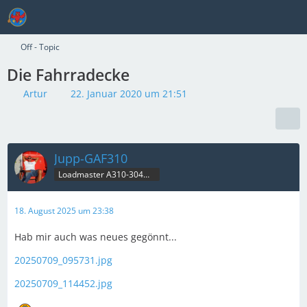
Off - Topic
Die Fahrradecke
Artur
22. Januar 2020 um 21:51
Jupp-GAF310
Loadmaster A310-304MRT & B707C
18. August 2025 um 23:38
Hab mir auch was neues gegönnt...
20250709_095731.jpg
20250709_114452.jpg