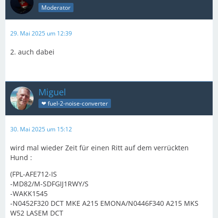
Moderator
29. Mai 2025 um 12:39
2. auch dabei
Miguel
❤ fuel-2-noise-converter
30. Mai 2025 um 15:12
wird mal wieder Zeit für einen Ritt auf dem verrückten
Hund :
(FPL-AFE712-IS
-MD82/M-SDFGIJ1RWY/S
-WAKK1545
-N0452F320 DCT MKE A215 EMONA/N0446F340 A215 MKS
W52 LASEM DCT