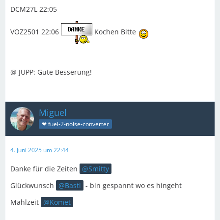
DCM27L 22:05
VOZ2501 22:06
Kochen Bitte
@ JUPP: Gute Besserung!
Miguel
❤ fuel-2-noise-converter
4. Juni 2025 um 22:44
Danke für die Zeiten
Smitty
Glückwunsch
Basti
- bin gespannt wo es hingeht
Mahlzeit
Komet