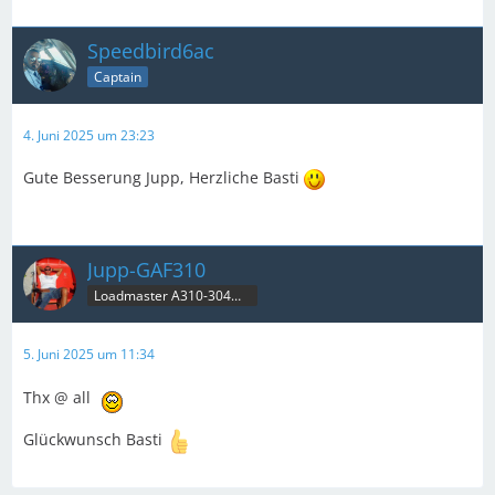
Speedbird6ac
Captain
4. Juni 2025 um 23:23
Gute Besserung Jupp, Herzliche Basti
Jupp-GAF310
Loadmaster A310-304MRT & B707C
5. Juni 2025 um 11:34
Thx @ all
Glückwunsch Basti