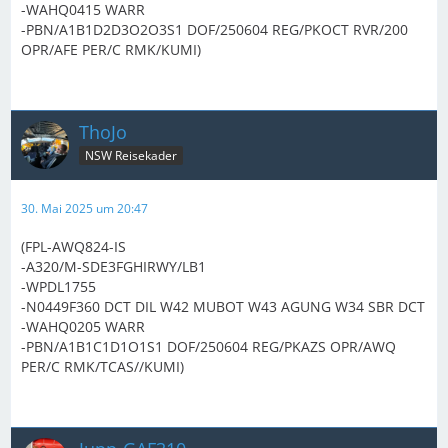
-WAHQ0415 WARR
-PBN/A1B1D2D3O2O3S1 DOF/250604 REG/PKOCT RVR/200
OPR/AFE PER/C RMK/KUMI)
ThoJo
NSW Reisekader
30. Mai 2025 um 20:47
(FPL-AWQ824-IS
-A320/M-SDE3FGHIRWY/LB1
-WPDL1755
-N0449F360 DCT DIL W42 MUBOT W43 AGUNG W34 SBR DCT
-WAHQ0205 WARR
-PBN/A1B1C1D1O1S1 DOF/250604 REG/PKAZS OPR/AWQ
PER/C RMK/TCAS//KUMI)