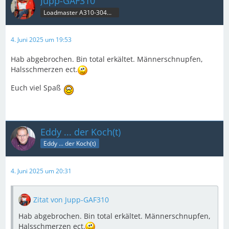
Jupp-GAF310
Loadmaster A310-304MRT & B707C
4. Juni 2025 um 19:53
Hab abgebrochen. Bin total erkältet. Männerschnupfen,
Halsschmerzen ect.
Euch viel Spaß
Eddy ... der Koch(t)
Eddy ... der Koch(t)
4. Juni 2025 um 20:31
Zitat von Jupp-GAF310
Hab abgebrochen. Bin total erkältet. Männerschnupfen,
Halsschmerzen ect.