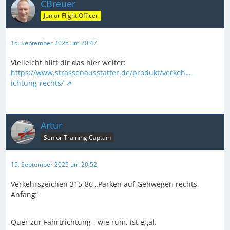
CBreuer
Junior Flight Officer
15. September 2025 um 20:47
Vielleicht hilft dir das hier weiter:
https://www.strassenausstatter.de/produkt/verkeh…
ichtung-rechts/
Artur
Senior Training Captain
15. September 2025 um 20:52
Verkehrszeichen 315-86 „Parken auf Gehwegen rechts,
Anfang“
Quer zur Fahrtrichtung - wie rum, ist egal.