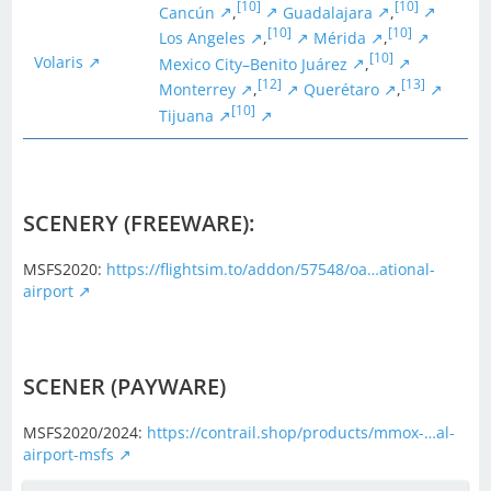
[10]
[10]
Cancún
,
Guadalajara
,
[10]
[10]
Los Angeles
,
Mérida
,
[10]
Volaris
Mexico City–Benito Juárez
,
[12]
[13]
Monterrey
,
Querétaro
,
[10]
Tijuana
SCENERY (FREEWARE):
MSFS2020:
https://flightsim.to/addon/57548/oa…ational-
airport
SCENER (PAYWARE)
MSFS2020/2024:
https://contrail.shop/products/mmox-…al-
airport-msfs