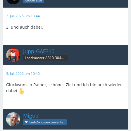
Moderator
2. Juli 2026 um 13:44
3. und auch dabei.
Jupp-GAF310
Loadmaster A310-304MRT & B707C
3. Juli 2026 um 10:45
Glückwunsch Rainer, schönes Ziel und ich bin auch wieder
dabei
Miguel
❤ fuel-2-noise-converter