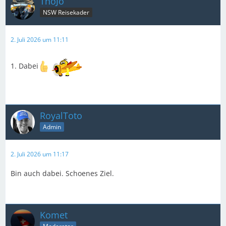
ThoJo
NSW Reisekader
2. Juli 2026 um 11:11
1. Dabei
RoyalToto
Admin
2. Juli 2026 um 11:17
Bin auch dabei. Schoenes Ziel.
Komet