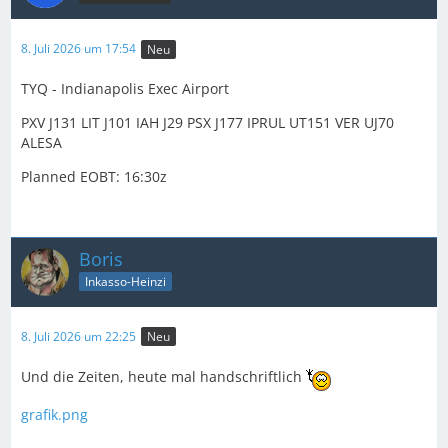
8. Juli 2026 um 17:54
Neu
TYQ - Indianapolis Exec Airport
PXV J131 LIT J101 IAH J29 PSX J177 IPRUL UT151 VER UJ70
ALESA
Planned EOBT: 16:30z
Boris
Inkasso-Heinzi
8. Juli 2026 um 22:25
Neu
Und die Zeiten, heute mal handschriftlich
grafik.png