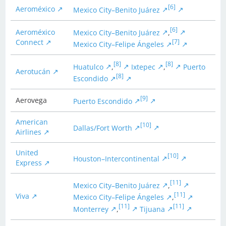
[6]
Aeroméxico
Mexico City–Benito Juárez
[6]
Aeroméxico
Mexico City–Benito Juárez
,
Connect
[7]
Mexico City–Felipe Ángeles
[8]
[8]
Huatulco
,
Ixtepec
,
Puerto
Aerotucán
[8]
Escondido
[9]
Aerovega
Puerto Escondido
American
[10]
Dallas/Fort Worth
Airlines
United
[10]
Houston–Intercontinental
Express
[11]
Mexico City–Benito Juárez
,
[11]
Viva
Mexico City–Felipe Ángeles
,
[11]
[11]
Monterrey
,
Tijuana