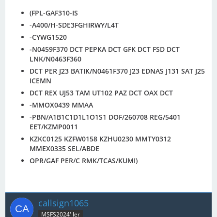
(FPL-GAF310-IS
-A400/H-SDE3FGHIRWY/L4T
-CYWG1520
-N0459F370 DCT PEPKA DCT GFK DCT FSD DCT
LNK/N0463F360
DCT PER J23 BATIK/N0461F370 J23 EDNAS J131 SAT J25
ICEMN
DCT REX UJ53 TAM UT102 PAZ DCT OAX DCT
-MMOX0439 MMAA
-PBN/A1B1C1D1L1O1S1 DOF/260708 REG/5401
EET/KZMP0011
KZKC0125 KZFW0158 KZHU0230 MMTY0312
MMEX0335 SEL/ABDE
OPR/GAF PER/C RMK/TCAS/KUMI)
callsign1065
MSFS2024' ler