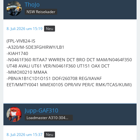
ThoJo
NSW Reisekader
8. Juli 2026 um 15:19
Neu
(FPL-VIV824-IS
-A320/M-SDE3FGHIRWY/LB1
-KIAH1740
-N0461F360 RITAA7 WWREN DCT BRO DCT MAM/N0464F350
UT48 AVALI UT61 VER/N0461F360 UT151 OAX DCT
-MMOX0210 MMAA
-PBN/A1B1C1D1O1S1 DOF/260708 REG/XAVAF
EET/MMTY0041 MMEX0105 OPR/VIV PER/C RMK/TCAS/KUMI)
Jupp-GAF310
Loadmaster A310-304MRT & B707C
8. Juli 2026 um 15:37
Neu