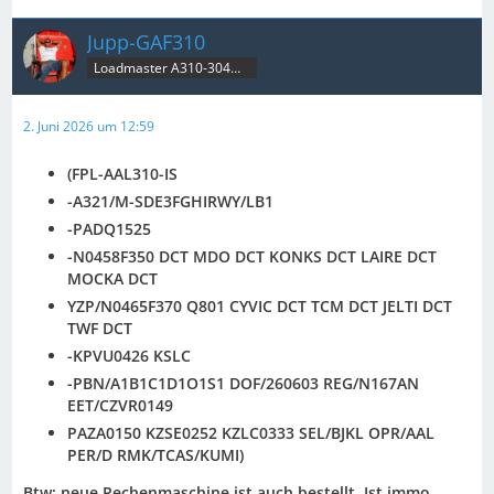
Jupp-GAF310
Loadmaster A310-304MRT & B707C
2. Juni 2026 um 12:59
(FPL-AAL310-IS
-A321/M-SDE3FGHIRWY/LB1
-PADQ1525
-N0458F350 DCT MDO DCT KONKS DCT LAIRE DCT
MOCKA DCT
YZP/N0465F370 Q801 CYVIC DCT TCM DCT JELTI DCT
TWF DCT
-KPVU0426 KSLC
-PBN/A1B1C1D1O1S1 DOF/260603 REG/N167AN
EET/CZVR0149
PAZA0150 KZSE0252 KZLC0333 SEL/BJKL OPR/AAL
PER/D RMK/TCAS/KUMI)
Btw: neue Rechenmaschine ist auch bestellt. Ist immo