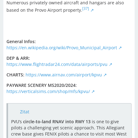
Numerous privately owned aircraft and hangars are also
[37]
based on the Provo Airport property.
General Infos:
https://en.wikipedia.org/wiki/Provo_Municipal_Airport
DEP & ARR:
https://www.flightradar24.com/data/airports/pvu
CHARTS:
https://www.airnav.com/airport/kpvu
PAYWARE SCENERY MS2020/2024:
https://verticalsims.com/shop/mfs/kpvu/
Zitat
PVU’s
circle-to-land RNAV into RWY 13
is one to give
pilots a challenging yet scenic approach. This Allegiant
crew base gives FENIX pilots a chance to visit most West