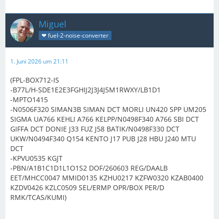
Miguel
❤ fuel-2-noise-converter
1. Juni 2026 um 21:11
(FPL-BOX712-IS
-B77L/H-SDE1E2E3FGHIJ2J3J4J5M1RWXY/LB1D1
-MPTO1415
-N0506F320 SIMAN3B SIMAN DCT MORLI UN420 SPP UM205
SIGMA UA766 KEHLI A766 KELPP/N0498F340 A766 SBI DCT
GIFFA DCT DONIE J33 FUZ J58 BATIK/N0498F330 DCT
UKW/N0494F340 Q154 KENTO J17 PUB J28 HBU J240 MTU
DCT
-KPVU0535 KGJT
-PBN/A1B1C1D1L1O1S2 DOF/260603 REG/DAALB
EET/MHCC0047 MMID0135 KZHU0217 KZFW0320 KZAB0400
KZDV0426 KZLC0509 SEL/ERMP OPR/BOX PER/D
RMK/TCAS/KUMI)