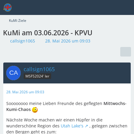
KuMi Ziele
KuMi am 03.06.2026 - KPVU
callsign1065
28. Mai 2026 um 09:03
callsign1065
MSFS2024' ler
28. Mai 2026 um 09:03
Soooooooo meine Lieben Freunde des geflegten
Mittwochs-
Kumi-Chaos
Nächste Woche machen wir einen Hüpfer in die
wunderschöne Region des
Utah Lake's
, gelegen zwischen
den Bergen geht es zum: