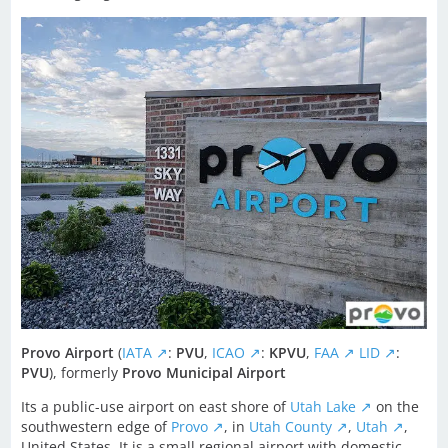
Provo Airport
(
IATA
:
PVU
,
ICAO
:
KPVU
,
FAA
LID
:
PVU
), formerly
Provo Municipal Airport
Its a public-use airport on east shore of
Utah Lake
on the
southwestern edge of
Provo
, in
Utah County
,
Utah
,
United States. It is a small regional airport with domestic