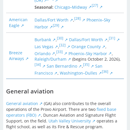
(OR)
[27]
Seasonal:
Chicago–Midway
[28]
American
Dallas/Fort Worth
,
Phoenix–Sky
Eagle
[29]
Harbor
[30]
[31]
Burbank
,
Dallas/Fort Worth
,
[32]
Las Vegas
,
Orange County
,
[33]
Breeze
Orlando
,
Phoenix–Sky Harbor
,
Airways
Raleigh/Durham
(begins October 2, 2026),
[34]
[35]
San Bernardino
,
San
[36]
Francisco
,
Washington–Dulles
General aviation
General aviation
(GA) also contributes to the overall
operations of the Provo Airport. There are two
fixed base
operators (FBO)
, Duncan Aviation and Signature Flight
Support, on the field.
Utah Valley University
operates a
flight school, as well as its Fire & Rescue program.