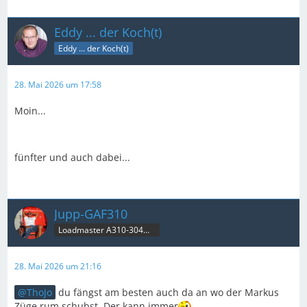
Eddy ... der Koch(t)
Eddy ... der Koch(t)
28. Mai 2026 um 17:58
Moin...
fünfter und auch dabei...
Jupp-GAF310
Loadmaster A310-304MRT & B707C
28. Mai 2026 um 21:16
ThoJo
du fängst am besten auch da an wo der Markus
Züge rum schubst. Der kann immer