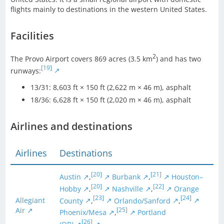
flights mainly to destinations in the western United States.
Facilities
2
The Provo Airport covers 869 acres (3.5 km
) and has two
[19]
runways:
13/31: 8,603 ft × 150 ft (2,622 m × 46 m), asphalt
18/36: 6,628 ft × 150 ft (2,020 m × 46 m), asphalt
Airlines and destinations
Airlines
Destinations
[20]
[21]
Austin
,
Burbank
,
Houston–
[20]
[22]
Hobby
,
Nashville
,
Orange
[23]
[24]
County
,
Orlando/Sanford
,
Allegiant
Air
[25]
Phoenix/Mesa
,
Portland
[26]