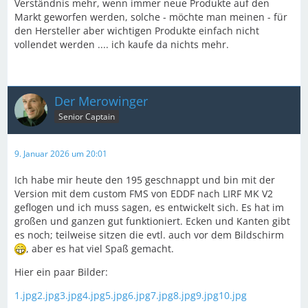
Verständnis mehr, wenn immer neue Produkte auf den
Markt geworfen werden, solche - möchte man meinen - für
den Hersteller aber wichtigen Produkte einfach nicht
vollendet werden .... ich kaufe da nichts mehr.
Der Merowinger
Senior Captain
9. Januar 2026 um 20:01
Ich habe mir heute den 195 geschnappt und bin mit der
Version mit dem custom FMS von EDDF nach LIRF MK V2
geflogen und ich muss sagen, es entwickelt sich. Es hat im
großen und ganzen gut funktioniert. Ecken und Kanten gibt
es noch; teilweise sitzen die evtl. auch vor dem Bildschirm
, aber es hat viel Spaß gemacht.
Hier ein paar Bilder:
1.jpg
2.jpg
3.jpg
4.jpg
5.jpg
6.jpg
7.jpg
8.jpg
9.jpg
10.jpg