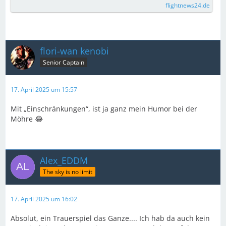
flightnews24.de
flori-wan kenobi
Senior Captain
17. April 2025 um 15:57
Mit „Einschränkungen“, ist ja ganz mein Humor bei der
Möhre 😂
Alex_EDDM
The sky is no limit
17. April 2025 um 16:02
Absolut, ein Trauerspiel das Ganze.... Ich hab da auch kein