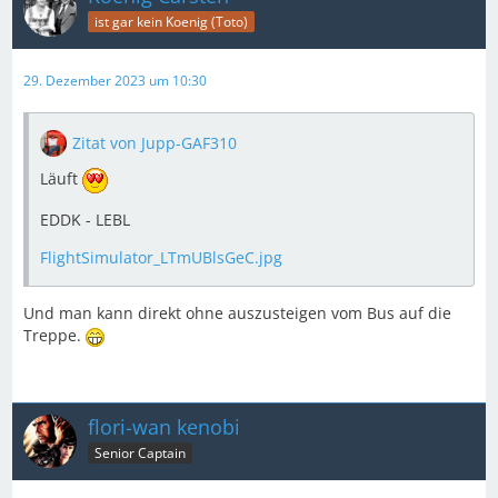
ist gar kein Koenig (Toto)
29. Dezember 2023 um 10:30
Zitat von Jupp-GAF310
Läuft
EDDK - LEBL
FlightSimulator_LTmUBlsGeC.jpg
Und man kann direkt ohne auszusteigen vom Bus auf die
Treppe.
flori-wan kenobi
Senior Captain