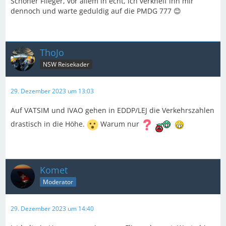
Schöner Flieger, vor allem in echt, ich verkneif ihn mir
dennoch und warte geduldig auf die PMDG 777 😊
ThoJo
NSW Reisekader
29. Dezember 2023 um 13:03
Auf VATSIM und IVAO gehen in EDDP/LEJ die Verkehrszahlen
drastisch in die Höhe.
Warum nur
Komet
Moderator
29. Dezember 2023 um 14:40