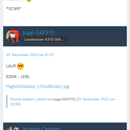
*SCNR*
Jupp-GAF310
Loadmaster A310-304MRT & B707C
29. Dezember 2023 um 01:37
Läuft
EDDK - LEBL
FlightSimulator_LTmUBlsGeC.jpg
Einmal editiert, zuletzt von
Jupp-GAF310
(
29. Dezember 2023 um
02:06
)
Koenig Carsten