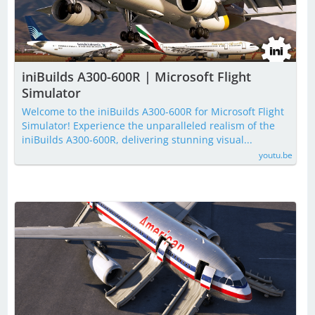
iniBuilds A300-600R | Microsoft Flight
Simulator
Welcome to the iniBuilds A300-600R for Microsoft Flight
Simulator! Experience the unparalleled realism of the
iniBuilds A300-600R, delivering stunning visual...
youtu.be