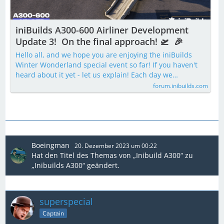
iniBuilds A300-600 Airliner Development
Update 3! ​ On the final approach! 🛫 ​​ 🎉
Hello all, and we hope you are enjoying the iniBuilds
Winter Wonderland special event so far! If you haven't
heard about it yet - let us explain! Each day we…
forum.inibuilds.com
Boeingman
20. Dezember 2023 um 00:22
Hat den Titel des Themas von „Inibuild A300“ zu
„Inibuilds A300“ geändert.
superspecial
Captain