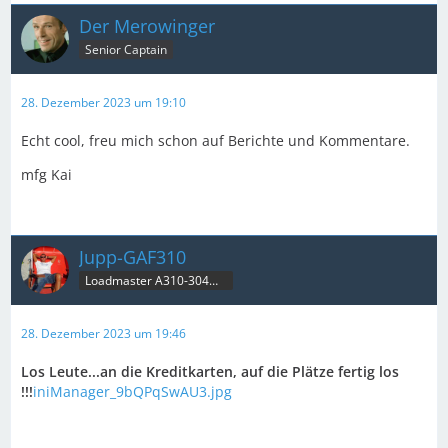
Der Merowinger
Senior Captain
28. Dezember 2023 um 19:10
Echt cool, freu mich schon auf Berichte und Kommentare.
mfg Kai
Jupp-GAF310
Loadmaster A310-304MRT & B707C
28. Dezember 2023 um 19:46
Los Leute...an die Kreditkarten, auf die Plätze fertig los
!!!
iniManager_9bQPqSwAU3.jpg