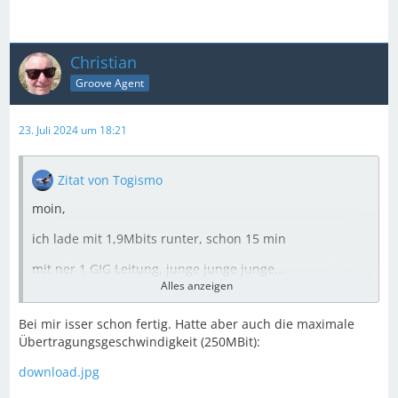
Christian
Groove Agent
23. Juli 2024 um 18:21
Zitat von Togismo
moin,
ich lade mit 1,9Mbits runter, schon 15 min
mit ner 1 GIG Leitung, junge junge junge...
Alles anzeigen
Bei mir isser schon fertig. Hatte aber auch die maximale
Grüsse aus EDDV
Übertragungsgeschwindigkeit (250MBit):
Thorsten
download.jpg