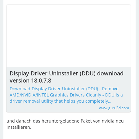
Sollte jemand das Problem kennen, einen
Lösungsansatz im Hinterkopf oder irgendeinen Hinweis
zu dieser Thematik haben wäre ich super dankbar!
Display Driver Uninstaller (DDU) download
version 18.0.7.8
Download Display Driver Uninstaller (DDU) - Remove
AMD/NVIDIA/INTEL Graphics Drivers Cleanly - DDU is a
driver removal utility that helps you completely…
www.guru3d.com
und danach das heruntergeladene Paket von nvidia neu
installieren.