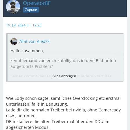
Operator8F
Captain
19. Juli 2024 um 12:28
Zitat von Alex73
Hallo zusammen,
kennt jemand von euch zufällig das in dem Bild unten
aufgeführte Problem?
Leider kommt dieser Fehler mit fast jedem Start des
Alles anzeigen
MSFS2020. Im Moment schaffe ich mir Abhilfe, indem
ich nach Auftreten des Fehlers den Grafikkartentreiber
neu installiere. Anschließend startet der Simulator
Wie Eddy schon sagte, sämtliches Overclocking etc erstmal
meistens fehlerfrei.
unterlassen, falls in Benutzung.
Das kann in meinen Augen jedoch nicht die (dauerhafte)
Lade dir die normalen Treiber bei nvidia, ohne Gameready
Lösung sein.
usw., herunter.
DE-installiere die alten Treiber mal über den DDU im
abgesicherten Modus.