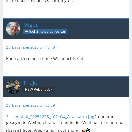
Schön, dass es dieses Forum gibt.
Miguel
❤ fuel-2-noise-converter
25. Dezember 2025 um 18:48
Euch allen eine schöne Weihnachtszeit!
ThoJo
NSW Reisekader
25. Dezember 2025 um 20:39
Screenshot_20251225_102104_WhatsApp.jpg
Frohe und
gesegnete Weihnachten. Ich hoffe der Weihnachtsmann hat
den richtigen Weg zu euch gefunden.