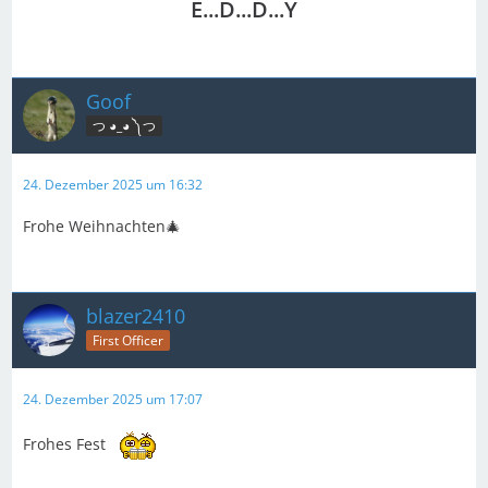
E...D...D...Y
Goof
つ ◕_◕ ༽つ
24. Dezember 2025 um 16:32
Frohe Weihnachten🎄
blazer2410
First Officer
24. Dezember 2025 um 17:07
Frohes Fest