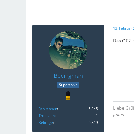
13. Februar
Das OC2 is
Boeingman
Supersonic
Liebe Grü
Reaktionen
5.345
Julius
Trophäen
1
Beiträge
6.819