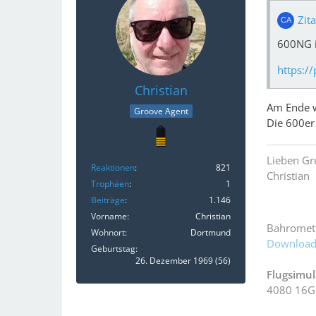
Zit
600NG i
https:
Christian
Am Ende w
Groove Agent
Die 600er 
Lieben Gr
Reaktionen
821
Christian
Trophäen
1
Beiträge
1.146
Vorname
Christian
Bahrometr
Wohnort
Dortmund
Download
Geburtstag
26. Dezember 1969 (56)
Flugsimul
4080 16G