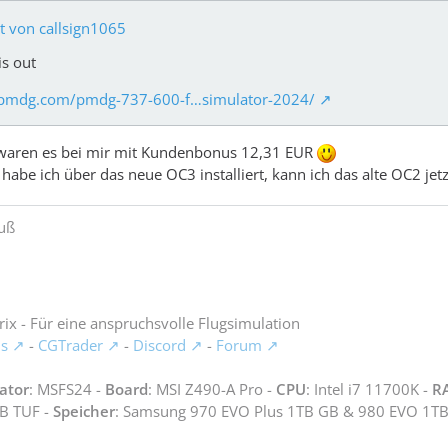
at von callsign1065
s out
//pmdg.com/pmdg-737-600-f…simulator-2024/
aren es bei mir mit Kundenbonus 12,31 EUR
habe ich über das neue OC3 installiert, kann ich das alte OC2 jet
uß
ix - Für eine anspruchsvolle Flugsimulation
s
-
CGTrader
-
Discord
-
Forum
ator
: MSFS24 -
Board
: MSI Z490-A Pro -
CPU
: Intel i7 11700K -
R
B TUF -
Speicher
: Samsung 970 EVO Plus 1TB GB & 980 EVO 1T