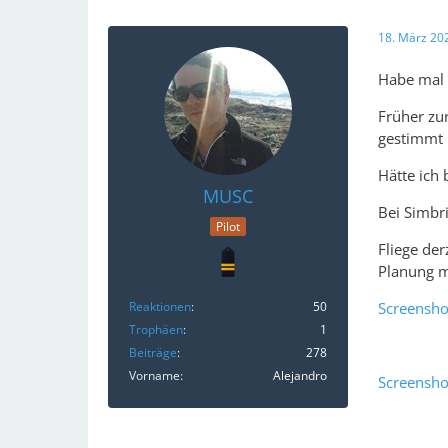
18. März 20
Habe mal 
Früher zu
gestimmt
Hätte ich
MUSC
Bei Simbr
Pilot
Fliege der
Planung m
Reaktionen
50
Screensh
Trophäen
1
Beiträge
278
Vorname
Alejandro
Screensh