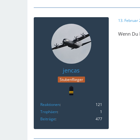
13. Februar
Wenn Du k
jencas
Stubenflieger
Reaktionen
121
Trophäen
1
Beiträge
477