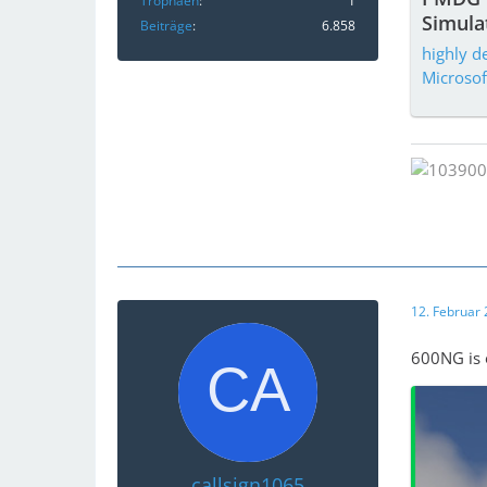
Trophäen
1
Simula
Beiträge
6.858
highly de
Microsof
12. Februar
600NG is 
callsign1065